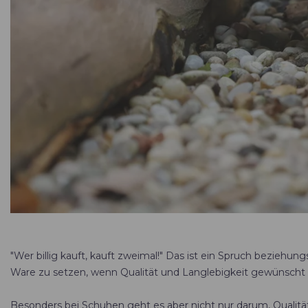
"Wer billig kauft, kauft zweimal!" Das ist ein Spruch beziehung
Ware zu setzen, wenn Qualität und Langlebigkeit gewünscht
Besonders bei Schuhen geht es aber nicht nur darum, Qualität