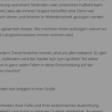
rbeitung und einem fehlenden oder schlechten Fußbett kann
n, dass die inneren Organe betroffen sind. Denn wer
uch Venen und Arterien in Mitleidenschaft gezogen werden.
den gesamten Körper. Wir möchten Ihnen aufzeigen, warum es
als Langzeitinvestition immer rechnen wird.
edem Trend hinterher rennen, sind uns allen bekannt. Es gibt
. Außerdem wird der Käufer sich zum größten Teil selbst
i in ganz vielen Fällen in diese Entscheidung auf der
agen möchte?
n sich lediglich in ihrer Größe.
heiten Ihrer Füße und Ihrer anatomischen Ausrichtung
lebt und somit in geringer Qualität verarbeitet. An einem