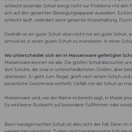
schlecht sitzender Schuh bringt nicht nur Probleme mit den 
sich auf den gesamten Bewegungsapparat auswirken. Es könn
schlecht läuft, verändert seine gesamte Körperhaltung. Durc
Deshalb ist ein guter Schuh eben nicht nur ein guter Schuh,
sinnvoll ist, in einen guten Schuh zu investieren. In einen Sc
Wo unterscheidet sich ein in Massenware gefertigter S
Massenware kennen wir alle. Die großen Schuhdiscounter und s
dort Schuhe, die zwar in unterschiedlichsten Größen, aber be
überlassen. Er geht zum Regal, greift nach einem Schuh und pr
persönliche Geschmack einfließt. Gefällt mir der Schuh an m
Massenware wird, wie der Name es bereits sagt, in Masse prod
Es wird keine Rücksicht auf besondere Fußformen oder sonstige
Beim handgemachten Schuh ist dies nicht der Fall. Denn i
werden berücksichtigt. Zudem sind handgemachte Schuhe in de