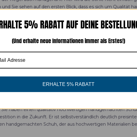
d Sie sehen auf den ersten Blick, dass es sich um Qualität han
RHALTE 5% RABATT AUF DEINE BESTELLUN
eile bieten sich dem Kunden dadurch?
herheit darauf, welche Funktionen der Computer mit sich bringt.
(Und erhalte neue Informationen immer als Erstes!)
informieren sich im Vorfeld, äußern Ihre Wünsche und suchen sic
dgemachten Schuh suchen Sie im Vorfeld hochwertige Materialien
h an Ihre Füße viel besser an als Kunstleder oder einfaches gr
angenehmes Laufen im Schuh ermöglicht, ist immer besser als vor
ERHALTE 5% RABATT
 Kunde selbstverständlich zu spüren bekommen. Unter anderem d
 die Sohle dünner, dann ist es kein Problem, das von einem Fach
. Sie haben einen qualitativ hochwertigen handgemachten Schuh 
tition in die Zukunft. Er ist selbstverständlich deutlich preisi
s den handgemachten Schuh, der aus hochwertigen Materialien be