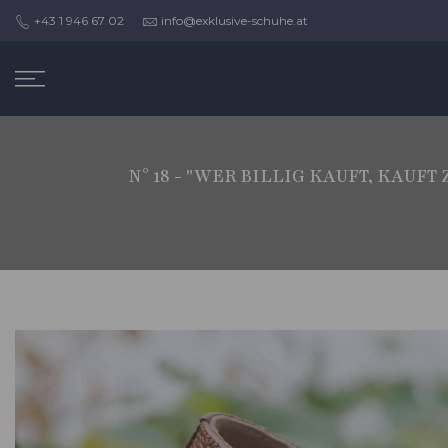
Zum
+43 1 946 67 02
info@exklusive-schuhe.at
Inhalt
springen
N° 18 - "WER BILLIG KAUFT, KAU