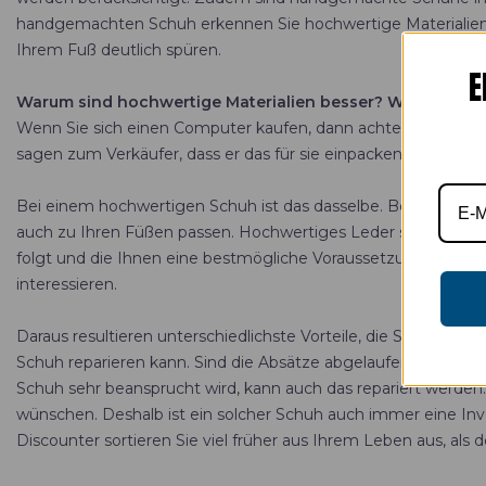
handgemachten Schuh erkennen Sie hochwertige Materialien un
Ihrem Fuß deutlich spüren.
E
Warum sind hochwertige Materialien besser? Welche Vort
Wenn Sie sich einen Computer kaufen, dann achten Sie mit Sic
sagen zum Verkäufer, dass er das für sie einpacken soll. Sie 
Bei einem hochwertigen Schuh ist das dasselbe. Bei einem han
auch zu Ihren Füßen passen. Hochwertiges Leder schmiegt sic
folgt und die Ihnen eine bestmögliche Voraussetzung für ein 
interessieren.
Daraus resultieren unterschiedlichste Vorteile, die Sie als
Schuh reparieren kann. Sind die Absätze abgelaufen oder wird
Schuh sehr beansprucht wird, kann auch das repariert werden
wünschen. Deshalb ist ein solcher Schuh auch immer eine Inves
Discounter sortieren Sie viel früher aus Ihrem Leben aus, al