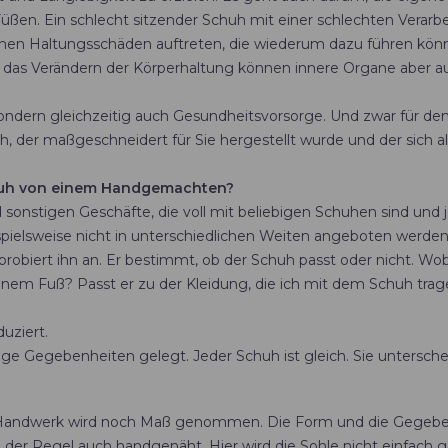
Füßen. Ein schlecht sitzender Schuh mit einer schlechten Vera
en Haltungsschäden auftreten, die wiederum dazu führen könne
h das Verändern der Körperhaltung können innere Organe aber a
 sondern gleichzeitig auch Gesundheitsvorsorge. Und zwar für 
huh, der maßgeschneidert für Sie hergestellt wurde und der sich 
chuh von einem Handgemachten?
onstigen Geschäfte, die voll mit beliebigen Schuhen sind und j
ispielsweise nicht in unterschiedlichen Weiten angeboten werden
obiert ihn an. Er bestimmt, ob der Schuh passt oder nicht. Wobe
einem Fuß? Passt er zu der Kleidung, die ich mit dem Schuh tr
uziert.
 Gegebenheiten gelegt. Jeder Schuh ist gleich. Sie unterscheide
m Handwerk wird noch Maß genommen. Die Form und die Gegeben
r Regel auch handgenäht. Hier wird die Sohle nicht einfach gek