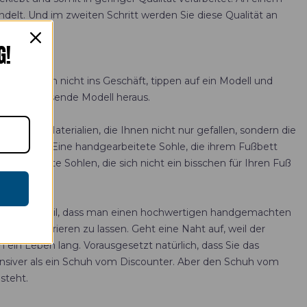
delt. Und im zweiten Schritt werden Sie diese Qualität an
G!
 Sie gehen nicht ins Geschäft, tippen auf ein Modell und
h so das passende Modell heraus.
 aus. Materialien, die Ihnen nicht nur gefallen, sondern die
obes Leder. Eine handgearbeitete Sohle, die ihrem Fußbett
gefertigte Sohlen, die sich nicht ein bisschen für Ihren Fuß
er große Vorteil, dass man einen hochwertigen handgemachten
mann reparieren zu lassen. Geht eine Naht auf, weil der
ein Leben lang. Vorausgesetzt natürlich, dass Sie das
ntensiver als ein Schuh vom Discounter. Aber den Schuh vom
steht.