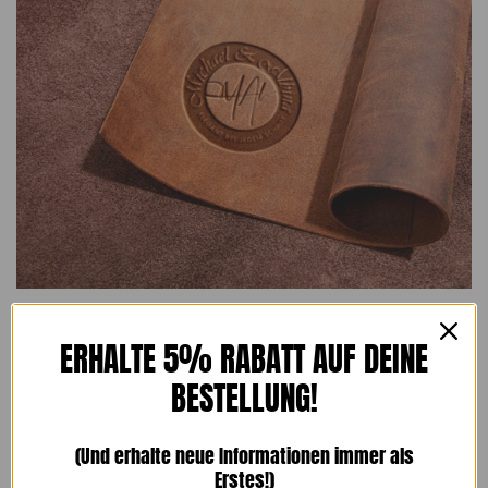
ERHALTE 5% RABATT AUF DEINE
Echte Schuhmacherkunst
BESTELLUNG!
Von der Auswahl feinster Leder bis zum letzten Schliff
(Und erhalte neue Informationen immer als
entstehen unsere Schuhe in sorgfältiger Handarbeit.
Erstes!)
Unsere Galerie zeigt Momente des Handwerks, das