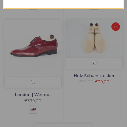
-34%
Holz Schuhstrecker
€59,00
€39,00
London | Weinrot
€399,00