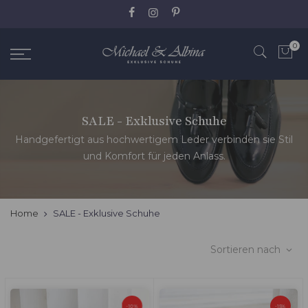
Zum
Inhalt
springen
0
SALE - Exklusive Schuhe
Handgefertigt aus hochwertigem Leder verbinden sie Stil
und Komfort für jeden Anlass.
Home
SALE - Exklusive Schuhe
Sortieren nach
-10%
-15%