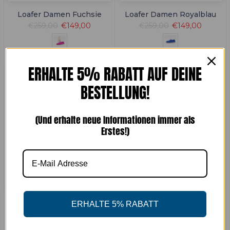
Loafer Damen Fuchsie
Loafer Damen Royalblau
€259,00
€149,00
€259,00
€149,00
ERHALTE 5% RABATT AUF DEINE
BESTELLUNG!
(Und erhalte neue Informationen immer als
Erstes!)
Sportschuh Schwarz | Echt
Sportschuh Blau | Echt
ERHALTE 5% RABATT
Strauß / Echt Python Leder
Strauß / Echt Python Leder
€549,00
€549,00