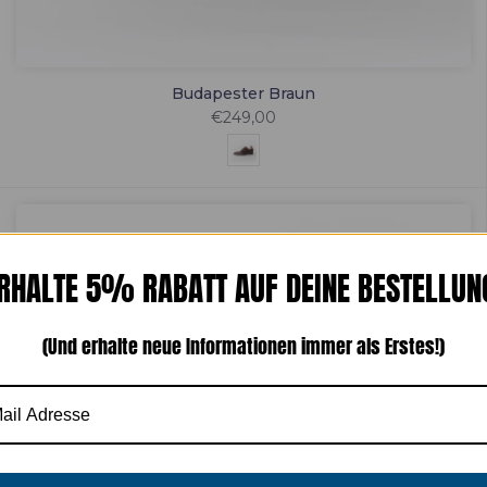
Budapester Braun
€249,00
RHALTE 5% RABATT AUF DEINE BESTELLUN
(Und erhalte neue Informationen immer als Erstes!)