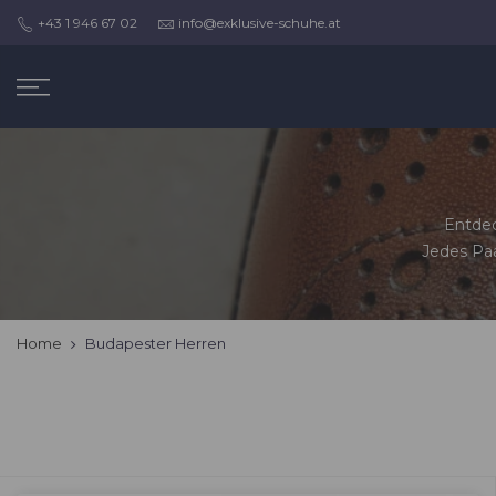
Zum
+43 1 946 67 02
info@exklusive-schuhe.at
Inhalt
springen
Entdec
Jedes Pa
Home
Budapester Herren