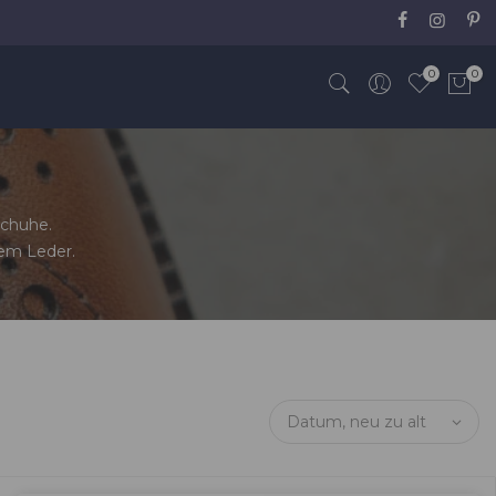
0
0
schuhe.
em Leder.
Datum, neu zu alt