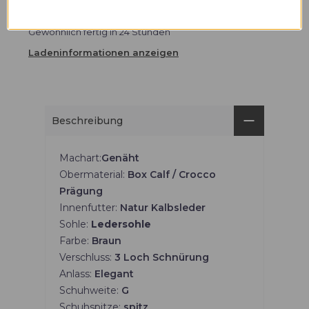
Abholung verfügbar unter
Freisingergasse 1
Gewöhnlich fertig in 24 Stunden
Ladeninformationen anzeigen
Beschreibung
Machart:
Genäht
Obermaterial:
Box Calf / Crocco
Prägung
Innenfutter:
Natur Kalbsleder
Sohle:
Ledersohle
Farbe:
Braun
Verschluss:
3
Loch Schnürung
Anlass:
Elegant
Schuhweite:
G
Schuhspitze:
spitz