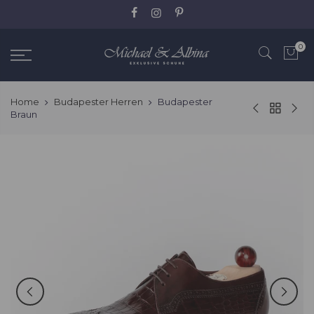
Zum
Inhalt
springen
0
Home
Budapester Herren
Budapester
Braun