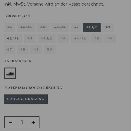
inkl. MwSt.
Versand
wird an der Kasse berechnet.
GRÖSSE:
41 1/2
39
39 1/2
40
40 1/2
41
41 1/2
42
42 1/2
43
43 1/2
44
44 1/2
45
46
47
48
49
50
FARBE:
BRAUN
MATERIAL:
CROCCO PRÄGUNG
CROCCO PRÄGUNG