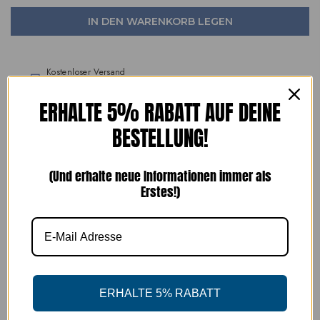
IN DEN WARENKORB LEGEN
Kostenloser Versand
Österreichweit · nächster Werktag
ERHALTE 5% RABATT AUF DEINE
Einfache Rückgabe
BESTELLUNG!
14 Tage · kostenloser Rückversand
Handgefertigte Schuhe
(Und erhalte neue Informationen immer als
seit 1989
Erstes!)
SICHERE BEZAHLUNG
ERHALTE 5% RABATT