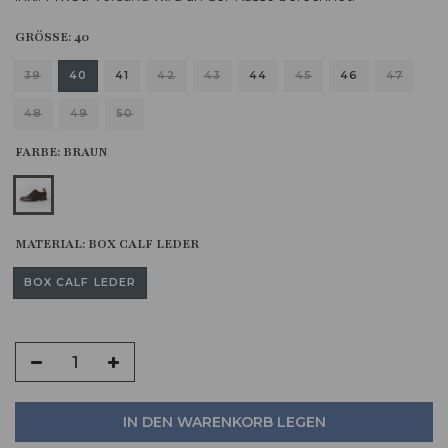
GRÖSSE:
40
39
40
41
42
43
44
45
46
47
48
49
50
FARBE:
BRAUN
MATERIAL:
BOX CALF LEDER
BOX CALF LEDER
IN DEN WARENKORB LEGEN