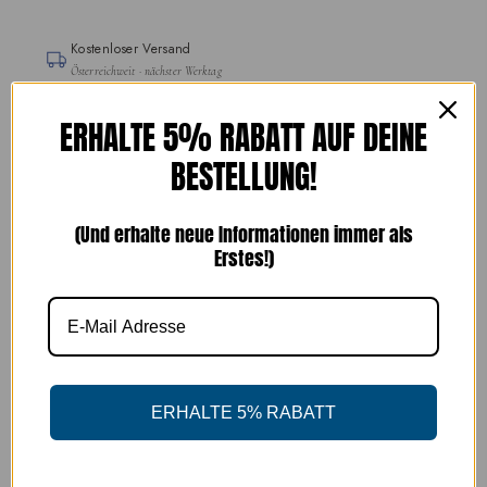
Kostenloser Versand
Österreichweit · nächster Werktag
Einfache Rückgabe
ERHALTE 5% RABATT AUF DEINE
14 Tage · kostenloser Rückversand
BESTELLUNG!
Handgefertigte Schuhe
seit 1989
(Und erhalte neue Informationen immer als
Erstes!)
SICHERE BEZAHLUNG
ERHALTE 5% RABATT
Abholung verfügbar unter
Freisingergasse 1
Gewöhnlich fertig in 24 Stunden