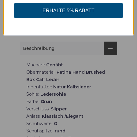
Abholung verfügbar unter
Freisingergasse 1
Gewöhnlich fertig in 24 Stunden
ERHALTE 5% RABATT
Ladeninformationen anzeigen
Beschreibung
Machart:
Genäht
Obermaterial:
Patina Hand Brushed
Box Calf Leder
Innenfutter:
Natur Kalbsleder
Sohle:
Ledersohle
Farbe:
Grün
Verschluss:
Slipper
Anlass:
Klassisch /Elegant
Schuhweite:
G
Schuhspitze:
rund