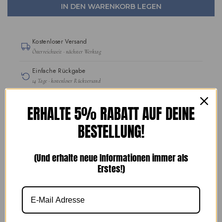
IN DEN WARENKORB LEGEN
Kostenloser Versand
Österreichweit · nächster Werktag
Einfache Rückgabe
14 Tage · kostenloser Rückversand
Handgefertigte Schuhe
ERHALTE 5% RABATT AUF DEINE
seit 1989
BESTELLUNG!
SICHERE BEZAHLUNG
(Und erhalte neue Informationen immer als
Erstes!)