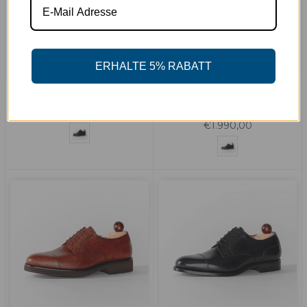
ERHALTE 5% RABATT
Theresianer Blau
Theresianer | Echt Crocco
Leder - Blau&Navy
€299,00
€1.990,00