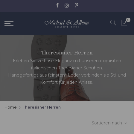
Zum
Inhalt
springen
0
Theresianer Herren
Erleben Sie zeitlose Eleganz mit unseren exquisiten
italienischen Theresianer Schuhen.
Handgefertigt aus feinstem Leder verbinden sie Stil und
Komfort für jeden Anlass.
Home
Theresianer Herren
Sortieren nach