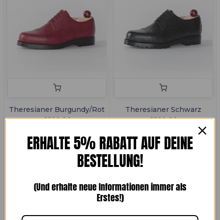
Theresianer Burgundy/Rot
Theresianer Schwarz
€299,00
€299,00
ERHALTE 5% RABATT AUF DEINE
BESTELLUNG!
(Und erhalte neue Informationen immer als
Erstes!)