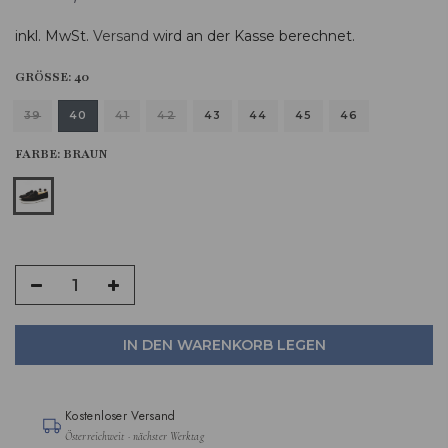
inkl. MwSt.
Versand
wird an der Kasse berechnet.
GRÖSSE:
40
39
40
41
42
43
44
45
46
FARBE:
BRAUN
IN DEN WARENKORB LEGEN
Kostenloser Versand
Österreichweit · nächster Werktag