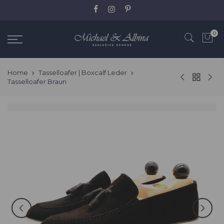
Zum
Inhalt
springen
0
Home
Tasselloafer | Boxcalf Leder
Tasselloafer Braun