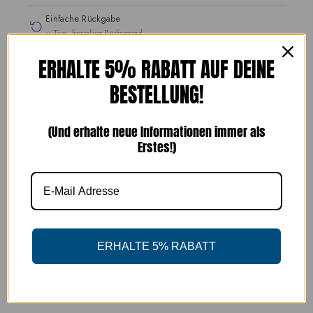
Einfache Rückgabe
14 Tage · kostenloser Rückversand
Handgefertigte Schuhe
ERHALTE 5% RABATT AUF DEINE
seit 1989
BESTELLUNG!
SICHERE BEZAHLUNG
(Und erhalte neue Informationen immer als
Erstes!)
Abholung verfügbar unter
Freisingergasse 1
ERHALTE 5% RABATT
Gewöhnlich fertig in 24 Stunden
Ladeninformationen anzeigen