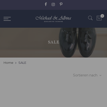
Zum
Inhalt
springen
0
SALE
Home
SALE
Sortieren nach