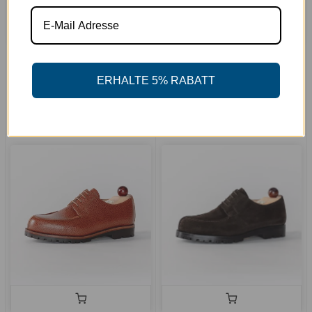
Norweger Braun
Norweger Burgundy |
Scotchgrain Leder
€299,00
ERHALTE 5% RABATT
€299,00