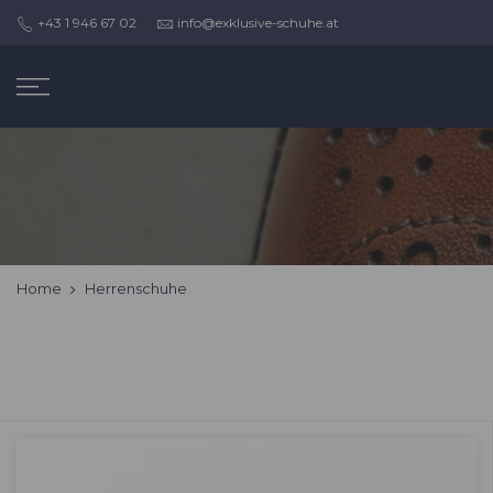
Zum
+43 1 946 67 02
info@exklusive-schuhe.at
Inhalt
springen
Home
Herrenschuhe