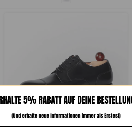
RHALTE 5% RABATT AUF DEINE BESTELLUN
(Und erhalte neue Informationen immer als Erstes!)