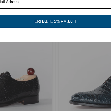
Theresianer | Boxcalf Leder - Schwarz
€299,00
ERHALTE 5% RABATT