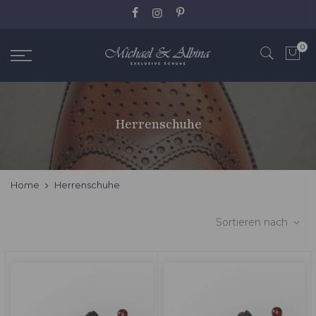
Zum
Inhalt
springen
0
Herrenschuhe
Home
Herrenschuhe
Sortieren nach