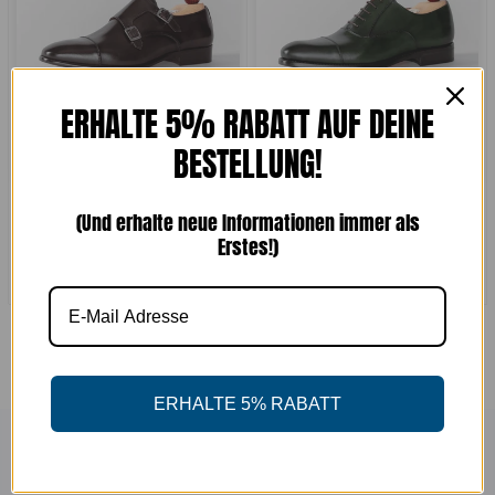
ERHALTE 5% RABATT AUF DEINE
BESTELLUNG!
Double Monk Braun
Oxford Plain Grün
(Und erhalte neue Informationen immer als
€269,00
€349,00
Erstes!)
ERHALTE 5% RABATT