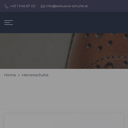
Zum
+43 1 946 67 02
info@exklusive-schuhe.at
Inhalt
springen
Home
Herrenschuhe