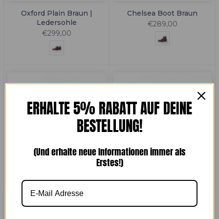
Oxford Plain Braun |
Chelsea Boot Braun
Ledersohle
€289,00
€299,00
ERHALTE 5% RABATT AUF DEINE
BESTELLUNG!
(Und erhalte neue Informationen immer als
Erstes!)
Alt Wien Braun
London Braun
€299,00
€299,00