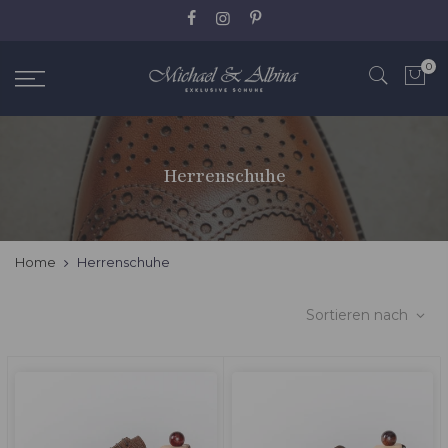
Zum
Inhalt
springen
0
Herrenschuhe
Home
Herrenschuhe
Sortieren nach