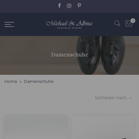
Zum
Inhalt
springen
0
Damenschuhe
Home
Damenschuhe
Sortieren nach