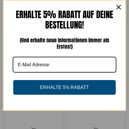
ERHALTE 5% RABATT AUF DEINE
BESTELLUNG!
Loafer Schwarz
Loafer Schwarz
(Und erhalte neue Informationen immer als
€229,00
€229,00
Erstes!)
ERHALTE 5% RABATT