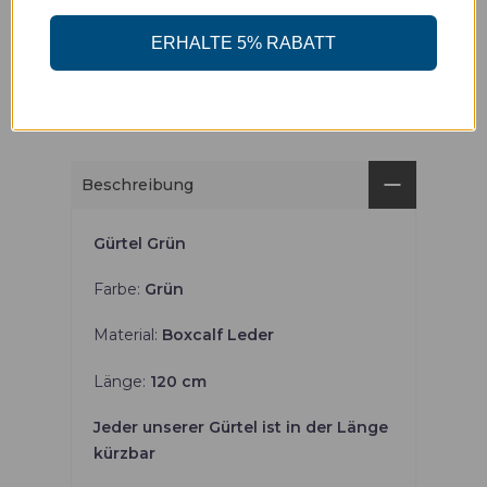
Abholung verfügbar unter
Freisingergasse 1
ERHALTE 5% RABATT
Gewöhnlich fertig in 24 Stunden
Ladeninformationen anzeigen
Beschreibung
Gürtel Grün
Farbe:
Grün
Material:
Boxcalf Leder
Länge:
120 cm
Jeder unserer Gürtel ist in der Länge
kürzbar