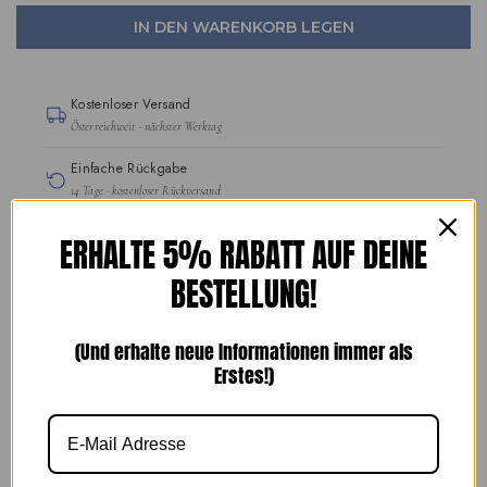
IN DEN WARENKORB LEGEN
Kostenloser Versand
Österreichweit · nächster Werktag
Einfache Rückgabe
14 Tage · kostenloser Rückversand
Handgefertigte Schuhe
ERHALTE 5% RABATT AUF DEINE
seit 1989
BESTELLUNG!
SICHERE BEZAHLUNG
(Und erhalte neue Informationen immer als
Erstes!)