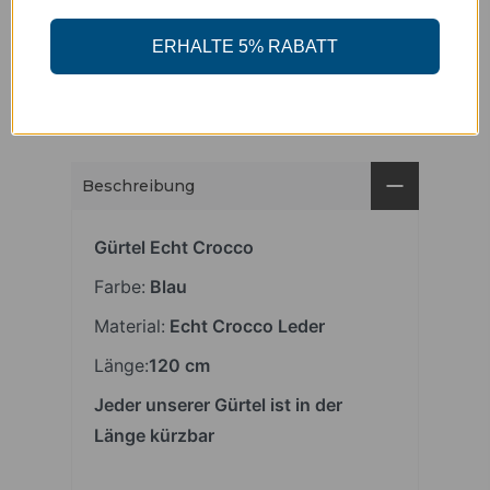
Abholung verfügbar unter
Freisingergasse 1
Gewöhnlich fertig in 24 Stunden
ERHALTE 5% RABATT
Ladeninformationen anzeigen
Beschreibung
Gürtel Echt Crocco
Farbe:
Blau
Material:
Echt Crocco Leder
Länge:
120 cm
Jeder unserer Gürtel ist in der
Länge kürzbar