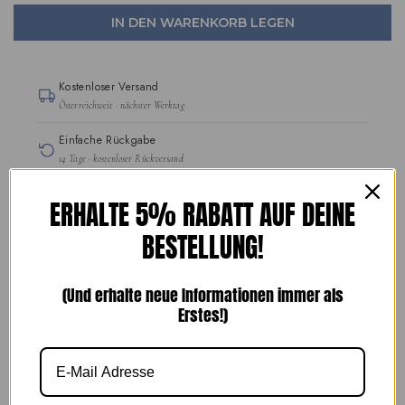
IN DEN WARENKORB LEGEN
Kostenloser Versand
Österreichweit · nächster Werktag
Einfache Rückgabe
14 Tage · kostenloser Rückversand
Handgefertigte Schuhe
ERHALTE 5% RABATT AUF DEINE
seit 1989
BESTELLUNG!
SICHERE BEZAHLUNG
(Und erhalte neue Informationen immer als
Erstes!)